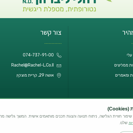
מהיר
צור קשר
עלי
074-737-91-00
ת ממליצים
Rachel@rachel-L.co.il
ת ומאמרים
אושה 29, קריית מוצקין
C)
שיפור חוויית הגלישה, ניתוח תנועה והצגת תכנים מותאמים אישית. המשך גלישה מה
ות
שלנו.
בניית אתרים | קידום אורגני