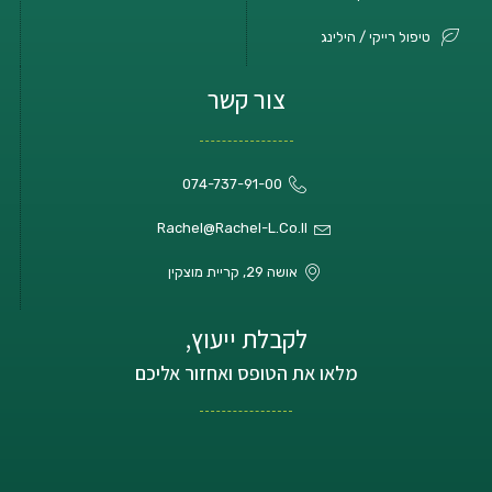
טיפול רייקי / הילינג
צור קשר
074-737-91-00
Rachel@rachel-L.co.il
אושה 29, קריית מוצקין
לקבלת ייעוץ,
מלאו את הטופס ואחזור אליכם