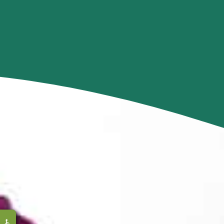
♿
♿
♿