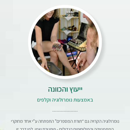
ייעוץ והכוונה
באמצעות נומרולוגיה וקלפים
נומרולוגיה הקרויה גם “תורת המספרים” התפתחה ע”י אחד מחוקרי
המתמטיקה והפילוסופים הגדולים - פיתגורס שמו. לפי דרך זו