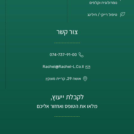
נומרולוגיה וקלפים
טיפול רייקי / הילינג
צור קשר
074-737-91-00
Rachel@rachel-L.co.il
אושה 29, קריית מוצקין
לקבלת ייעוץ,
מלאו את הטופס ואחזור אליכם