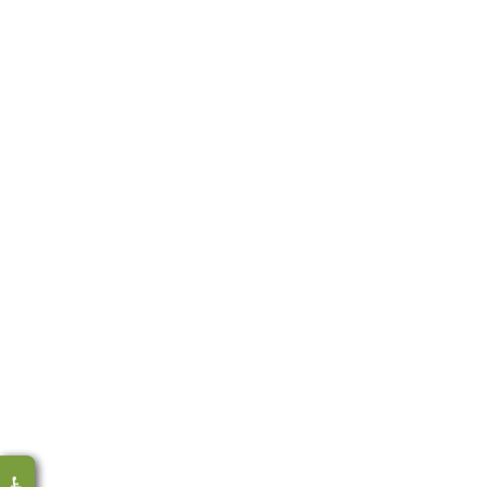
♿
♿
♿