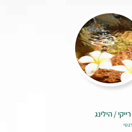
ייקי / הילינג
רגטי