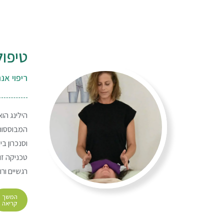
טיפול 
ריפוי אנ
הילינג הוא
המבוססות 
וסנכרון ב
טכניקה זו
רגשיים ור
המשך
קריאה