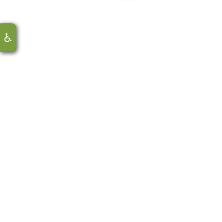
♿
♿
♿