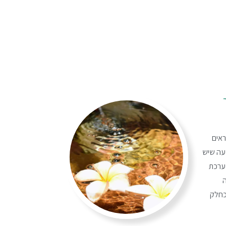
ראים
פעה שיש
ערכת
ה
כחלק