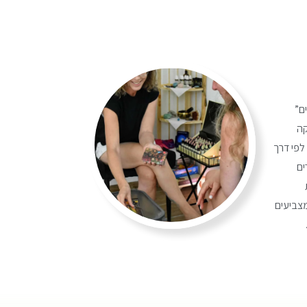
ם”
קה
 לפי דרך
ים
מצביעים